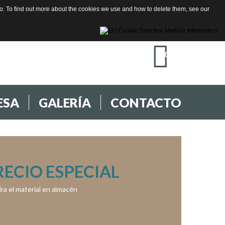
ido. To find out more about the cookies we use and how to delete them, see our
959 220 221
LLÁMANOS :
0
ESA
GALERÍA
CONTACTO
RECIO ESPECIAL
tira el material en almacén