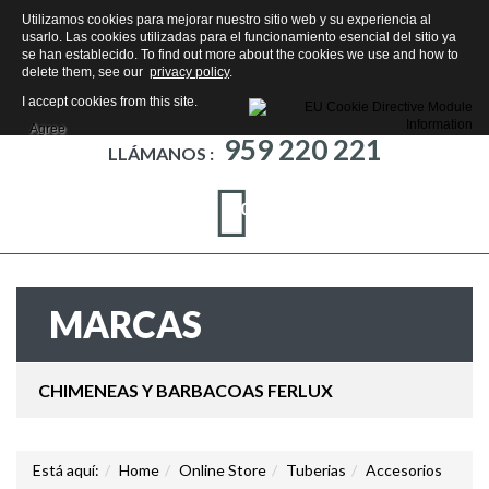
Utilizamos cookies para mejorar nuestro sitio web y su experiencia al
usarlo. Las cookies utilizadas para el funcionamiento esencial del sitio ya
se han establecido. To find out more about the cookies we use and how to
delete them, see our
privacy policy
.
I accept cookies from this site.
Agree
959 220 221
LLÁMANOS :
0
MARCAS
CHIMENEAS Y BARBACOAS FERLUX
Está aquí:
Home
Online Store
Tuberias
Accesorios