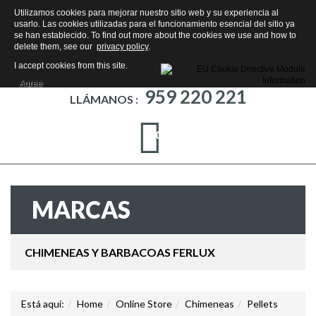
Utilizamos cookies para mejorar nuestro sitio web y su experiencia al
usarlo. Las cookies utilizadas para el funcionamiento esencial del sitio ya
se han establecido. To find out more about the cookies we use and how to
delete them, see our
privacy policy
.
I accept cookies from this site.
Agree
959 220 221
LLÁMANOS :
0
MARCAS
CHIMENEAS Y BARBACOAS FERLUX
Está aquí:
Home
Online Store
Chimeneas
Pellets