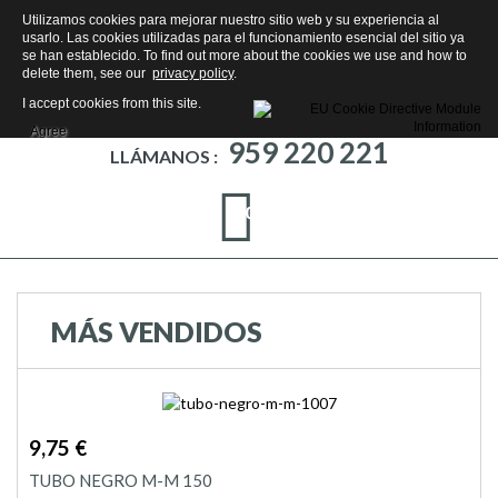
Utilizamos cookies para mejorar nuestro sitio web y su experiencia al
usarlo. Las cookies utilizadas para el funcionamiento esencial del sitio ya
se han establecido. To find out more about the cookies we use and how to
delete them, see our
privacy policy
.
I accept cookies from this site.
Agree
959 220 221
LLÁMANOS :
0
MÁS VENDIDOS
9,75 €
TUBO NEGRO M-M 150