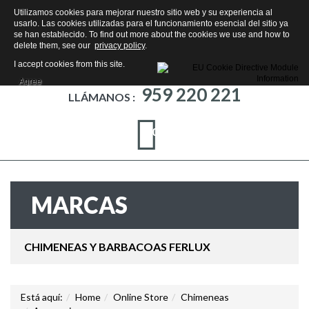
Utilizamos cookies para mejorar nuestro sitio web y su experiencia al
usarlo. Las cookies utilizadas para el funcionamiento esencial del sitio ya
se han establecido. To find out more about the cookies we use and how to
delete them, see our
privacy policy
.
I accept cookies from this site.
Agree
959 220 221
LLÁMANOS :
0
MARCAS
CHIMENEAS Y BARBACOAS FERLUX
Está aquí:
Home
Online Store
Chimeneas